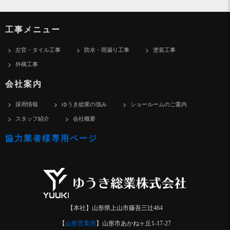
工事メニュー
左官・タイル工事
防水・雨漏り工事
塗装工事
外構工事
会社案内
採用情報
ゆうき総業の強み
ショールームのご案内
スタッフ紹介
会社概要
協力業者様専用ページ
【本社】山形県上山市藤吾三辻464
【
山形営業所
】山形市あかねヶ丘1-17-27