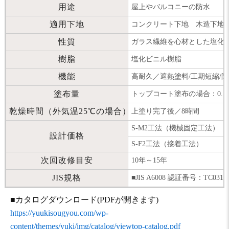
用途
屋上やバルコニーの防水
適用下地
コンクリート下地 木造下地
性質
ガラス繊維を心材とした塩化
樹脂
塩化ビニル樹脂
機能
高耐久／遮熱塗料/工期短縮/防
塗布量
トップコート塗布の場合：0.15
乾燥時間（外気温25℃の場合）
上塗り完了後／8時間
S-M2工法（機械固定工法） 92
設計価格
S-F2工法（接着工法） 78
次回改修目安
10年～15年
JIS規格
■JIS A6008 認証番号：TC03110
■カタログダウンロード(PDFが開きます)
https://yuukisougyou.com/wp-
content/themes/yuki/img/catalog/viewtop-catalog.pdf