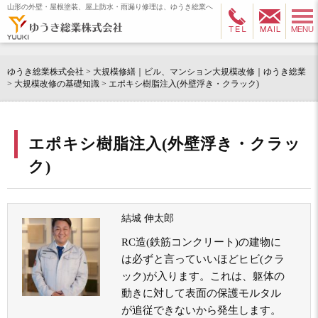
山形の外壁・屋根塗装、屋上防水・雨漏り修理は、ゆうき総業へ
ゆうき総業株式会社
>
大規模修繕｜ビル、マンション大規模改修｜ゆうき総業
>
大規模改修の基礎知識
>
エポキシ樹脂注入(外壁浮き・クラック)
エポキシ樹脂注入(外壁浮き・クラッ
ク)
結城 伸太郎
RC造(鉄筋コンクリート)の建物に
は必ずと言っていいほどヒビ(クラ
ック)が入ります。これは、躯体の
動きに対して表面の保護モルタル
が追従できないから発生します。