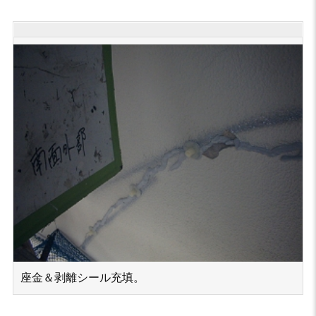
座金＆剥離シール充填。