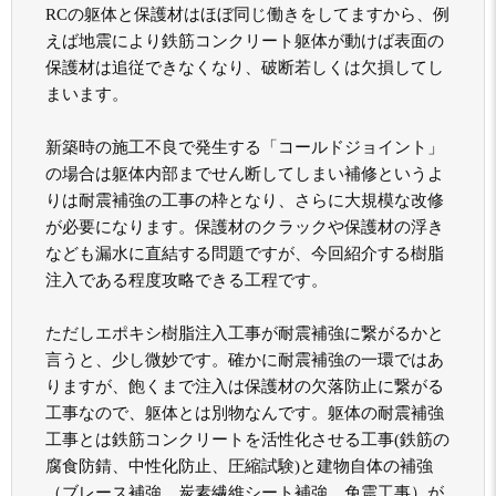
RCの躯体と保護材はほぼ同じ働きをしてますから、例
えば地震により鉄筋コンクリート躯体が動けば表面の
保護材は追従できなくなり、破断若しくは欠損してし
まいます。
新築時の施工不良で発生する「コールドジョイント」
の場合は躯体内部までせん断してしまい補修というよ
りは耐震補強の工事の枠となり、さらに大規模な改修
が必要になります。保護材のクラックや保護材の浮き
なども漏水に直結する問題ですが、今回紹介する樹脂
注入である程度攻略できる工程です。
ただしエポキシ樹脂注入工事が耐震補強に繋がるかと
言うと、少し微妙です。確かに耐震補強の一環ではあ
りますが、飽くまで注入は保護材の欠落防止に繋がる
工事なので、躯体とは別物なんです。躯体の耐震補強
工事とは鉄筋コンクリートを活性化させる工事(鉄筋の
腐食防錆、中性化防止、圧縮試験)と建物自体の補強
（ブレース補強、炭素繊維シート補強、免震工事）が