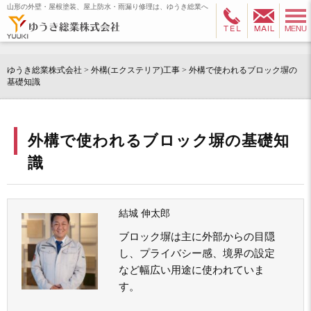
山形の外壁・屋根塗装、屋上防水・雨漏り修理は、ゆうき総業へ
ゆうき総業株式会社
>
外構(エクステリア)工事
>
外構で使われるブロック塀の
基礎知識
外構で使われるブロック塀の基礎知
識
結城 伸太郎
ブロック塀は主に外部からの目隠
し、プライバシー感、境界の設定
など幅広い用途に使われていま
す。