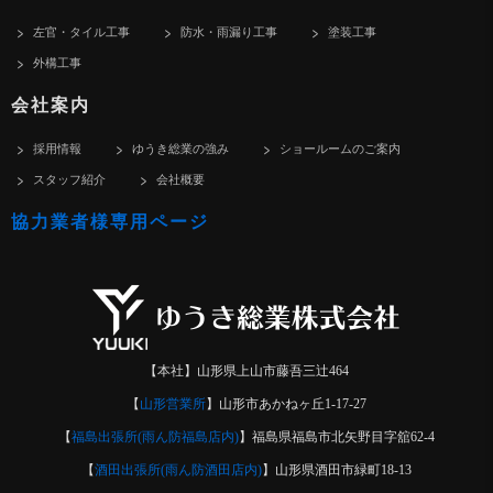
左官・タイル工事
防水・雨漏り工事
塗装工事
外構工事
会社案内
採用情報
ゆうき総業の強み
ショールームのご案内
スタッフ紹介
会社概要
協力業者様専用ページ
【本社】山形県上山市藤吾三辻464
【
山形営業所
】山形市あかねヶ丘1-17-27
【
福島出張所(雨ん防福島店内)
】福島県福島市北矢野目字舘62-4
【
酒田出張所(雨ん防酒田店内)
】山形県酒田市緑町18-13