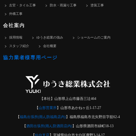
左官・タイル工事
防水・雨漏り工事
塗装工事
外構工事
会社案内
採用情報
ゆうき総業の強み
ショールームのご案内
スタッフ紹介
会社概要
協力業者様専用ページ
【本社】山形県上山市藤吾三辻464
【
山形営業所
】山形市あかねヶ丘1-17-27
【
福島出張所(雨ん防福島店内)
】福島県福島市北矢野目字舘62-4
【
酒田出張所(雨ん防酒田店内)
】山形県酒田市緑町18-13
【
仙台支店
】宮城県仙台市太白区鹿野3-14-17