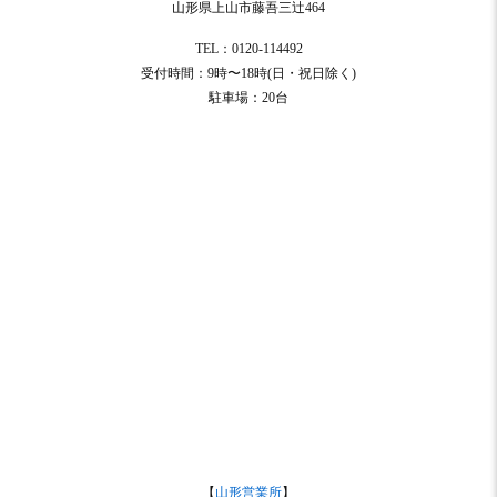
山形県上山市藤吾三辻464
TEL：0120-114492
受付時間：9時〜18時(日・祝日除く)
駐車場：20台
【
山形営業所
】