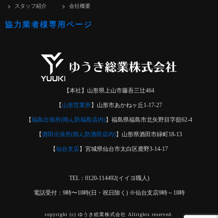
スタッフ紹介
会社概要
協力業者様専用ページ
【本社】山形県上山市藤吾三辻464
【
山形営業所
】山形市あかねヶ丘1-17-27
【
福島出張所(雨ん防福島店内)
】福島県福島市北矢野目字舘62-4
【
酒田出張所(雨ん防酒田店内)
】山形県酒田市緑町18-13
【
仙台支店
】宮城県仙台市太白区鹿野3-14-17
TEL：0120-114492(イイヨ職人)
電話受付：9時〜18時(日・祝日除く) ※仙台支店9時～18時
copyright (c) ゆうき総業株式会社 Allrights reserved.