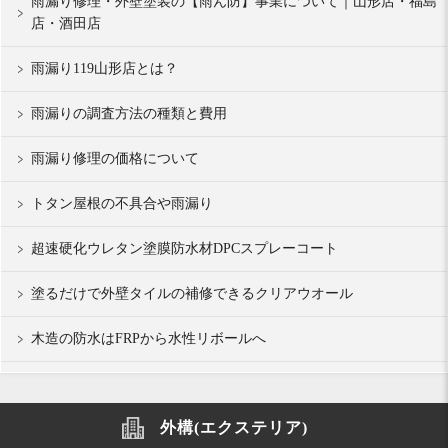
雨漏り修理・外壁塗装の【雨ん防】事業について｜山形店・福島
店・酒田店
雨漏り119山形店とは？
雨漏りの調査方法の種類と費用
雨漏り修理の価格について
トタン屋根の不具合や雨漏り
超速硬化ウレタン塗膜防水材DPCスプレーコート
塗るだけで外壁タイルの補修できるクリアウオール
木造の防水はFRPから水性リボールへ
外構(エクステリア)