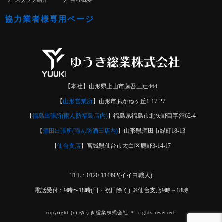
スタッフ紹介
会社概要
協力業者様専用ページ
【本社】山形県上山市藤吾三辻464
【
山形営業所
】山形市あかねヶ丘1-17-27
【
福島出張所(雨ん防福島店内)
】福島県福島市北矢野目字舘62-4
【
酒田出張所(雨ん防酒田店内)
】山形県酒田市緑町18-13
【
仙台支店
】宮城県仙台市太白区鹿野3-14-17
TEL：0120-114492(イイヨ職人)
電話受付：9時〜18時(日・祝日除く) ※仙台支店9時～18時
copyright (c) ゆうき総業株式会社 Allrights reserved.