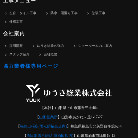
工事メニュー
左官・タイル工事
防水・雨漏り工事
塗装工事
外構工事
会社案内
採用情報
ゆうき総業の強み
ショールームのご案内
スタッフ紹介
会社概要
協力業者様専用ページ
【本社】山形県上山市藤吾三辻464
【
山形営業所
】山形市あかねヶ丘1-17-27
【
福島出張所(雨ん防福島店内)
】福島県福島市北矢野目字舘62-4
【
酒田出張所(雨ん防酒田店内)
】山形県酒田市緑町18-13