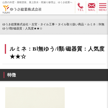
山形の外壁・屋根塗装、屋上防水・雨漏り修理は、ゆうき総業へ
ゆうき総業株式会社
>
左官・タイル工事
>
タイル取り扱い商品
>
ルミネ：BⅠ無
ゆう/Ⅰ類/磁器質：人気度★★☆
ルミネ：BⅠ無ゆう/Ⅰ類/磁器質：人気度
★★☆
特徴