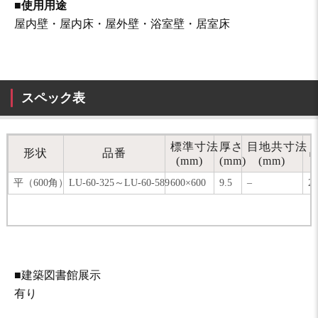
■使用用途
屋内壁・屋内床・屋外壁・浴室壁・居室床
スペック表
標準寸法
厚さ
目地共寸法
形状
品番
(mm)
(mm)
(mm)
平（600角）
LU-60-325～LU-60-589
600×600
9.5
–
2
■建築図書館展示
有り