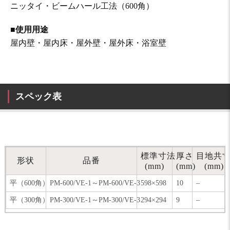
ニッタイ・ビームハール工法（600角）
■使用用途
屋内壁・屋内床・屋外壁・屋外床・浴室壁
スペック表
標準寸法
厚さ
目地共
形状
品番
(mm)
(mm)
(mm)
平（600角）
PM-600/VE-1～PM-600/VE-3
598×598
10
–
平（300角）
PM-300/VE-1～PM-300/VE-3
294×294
9
–