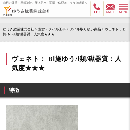
山形の外壁・屋根塗装、屋上防水・雨漏り修理は、ゆうき総業へ
ゆうき総業株式会社
>
左官・タイル工事
>
タイル取り扱い商品
>
ヴェネト： BⅠ
施ゆう/Ⅰ類/磁器質：人気度★★★
ヴェネト： BⅠ施ゆう/Ⅰ類/磁器質：人
気度★★★
特徴