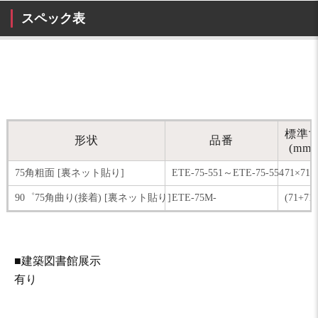
スペック表
標準
形状
品番
(mm)
75角粗面 [裏ネット貼り]
ETE-75-551～ETE-75-554
71×71
90゜75角曲り(接着) [裏ネット貼り]
ETE-75M-
(71+71
■建築図書館展示
有り