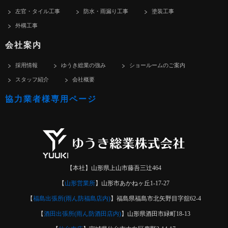
左官・タイル工事
防水・雨漏り工事
塗装工事
外構工事
会社案内
採用情報
ゆうき総業の強み
ショールームのご案内
スタッフ紹介
会社概要
協力業者様専用ページ
【本社】山形県上山市藤吾三辻464
【
山形営業所
】山形市あかねヶ丘1-17-27
【
福島出張所(雨ん防福島店内)
】福島県福島市北矢野目字舘62-4
【
酒田出張所(雨ん防酒田店内)
】山形県酒田市緑町18-13