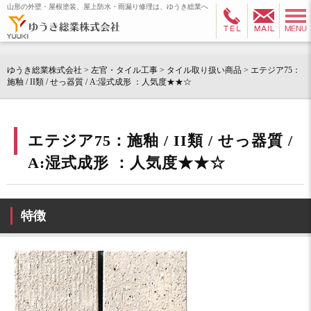
山形の外壁・屋根塗装、屋上防水・雨漏り修理は、ゆうき総業へ
ゆうき総業株式会社
>
左官・タイル工事
>
タイル取り扱い商品
>
エテジア75：
施釉 / II類 / せっ器質 / A:湿式成形 ：人気度★★☆
エテジア75：施釉 / II類 / せっ器質 /
A:湿式成形 ：人気度★★☆
特徴