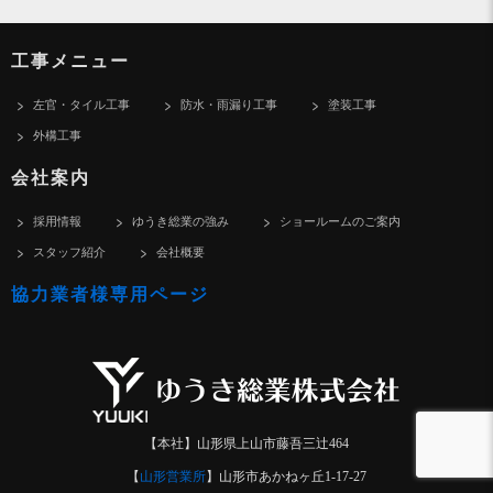
工事メニュー
左官・タイル工事
防水・雨漏り工事
塗装工事
外構工事
会社案内
採用情報
ゆうき総業の強み
ショールームのご案内
スタッフ紹介
会社概要
協力業者様専用ページ
【本社】山形県上山市藤吾三辻464
【
山形営業所
】山形市あかねヶ丘1-17-27