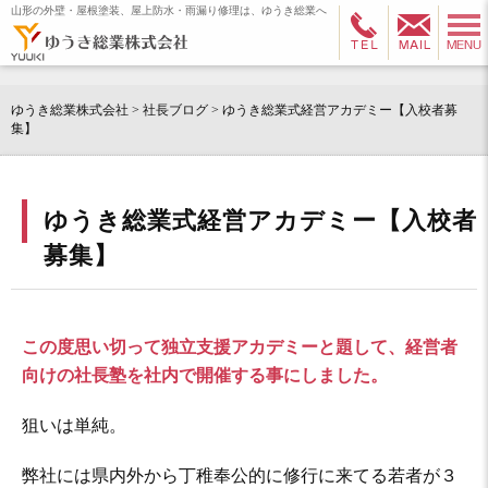
山形の外壁・屋根塗装、屋上防水・雨漏り修理は、ゆうき総業へ
ゆうき総業株式会社
>
社長ブログ
>
ゆうき総業式経営アカデミー【入校者募
集】
ゆうき総業式経営アカデミー【入校者
募集】
この度思い切って独立支援アカデミーと題して、経営者
向けの社長塾を社内で開催する事にしました。
狙いは単純。
弊社には県内外から丁稚奉公的に修行に来てる若者が３