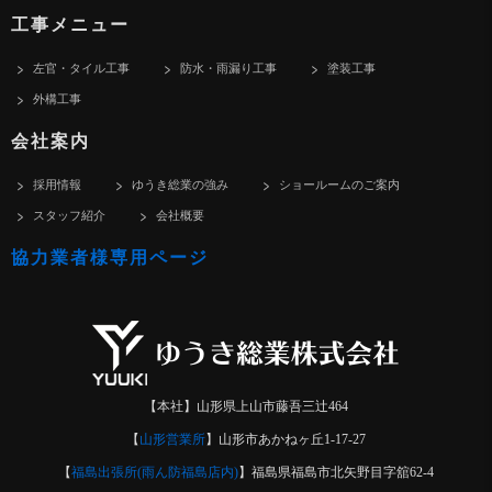
工事メニュー
左官・タイル工事
防水・雨漏り工事
塗装工事
外構工事
会社案内
採用情報
ゆうき総業の強み
ショールームのご案内
スタッフ紹介
会社概要
協力業者様専用ページ
【本社】山形県上山市藤吾三辻464
【
山形営業所
】山形市あかねヶ丘1-17-27
【
福島出張所(雨ん防福島店内)
】福島県福島市北矢野目字舘62-4