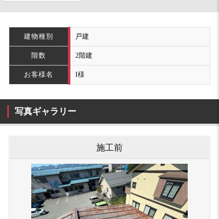
建物種別
戸建
階数
2階建
お客様名
I様
写真ギャラリー
施工前