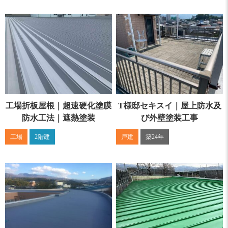
工場折板屋根｜超速硬化塗膜
T様邸セキスイ｜屋上防水及
防水工法｜遮熱塗装
び外壁塗装工事
工場
2階建
戸建
築24年