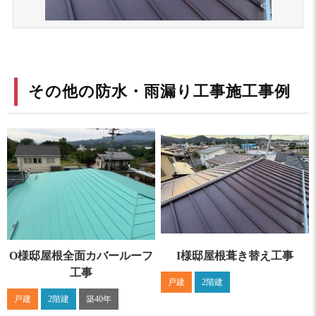
その他の防水・雨漏り工事施工事例
O様邸屋根全面カバールーフ
I様邸屋根葺き替え工事
工事
戸建
2階建
戸建
2階建
築40年