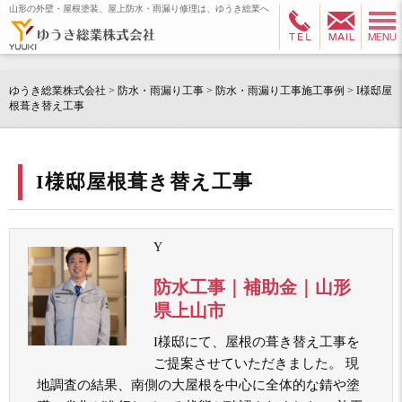
山形の外壁・屋根塗装、屋上防水・雨漏り修理は、ゆうき総業へ
ゆうき総業株式会社
>
防水・雨漏り工事
>
防水・雨漏り工事施工事例
>
I様邸屋
根葺き替え工事
I様邸屋根葺き替え工事
Y
防水工事｜補助金｜山形
県上山市
I様邸にて、屋根の葺き替え工事を
ご提案させていただきました。 現
地調査の結果、南側の大屋根を中心に全体的な錆や塗