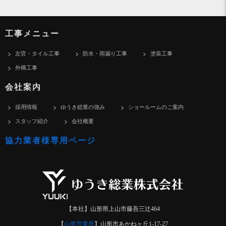
工事メニュー
左官・タイル工事
防水・雨漏り工事
塗装工事
外構工事
会社案内
採用情報
ゆうき総業の強み
ショールームのご案内
スタッフ紹介
会社概要
協力業者様専用ページ
【本社】山形県上山市藤吾三辻464
【
山形営業所
】山形市あかねヶ丘1-17-27