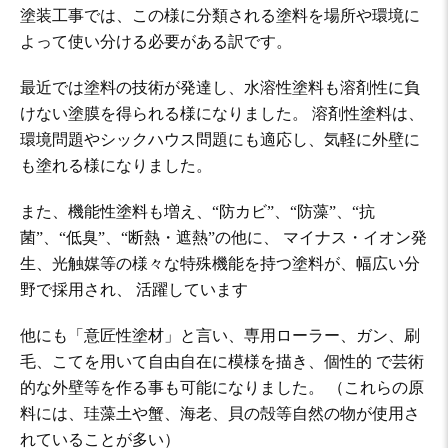
塗装工事では、この様に分類される塗料を場所や環境に
よって使い分ける必要がある訳です。
最近では塗料の技術が発達し、水溶性塗料も溶剤性に負
けない塗膜を得られる様になりました。 溶剤性塗料は、
環境問題やシックハウス問題にも適応し、気軽に外壁に
も塗れる様になりました。
また、機能性塗料も増え、“防カビ”、“防藻”、“抗
菌”、“低臭”、“断熱・遮熱”の他に、 マイナス・イオン発
生、光触媒等の様々な特殊機能を持つ塗料が、幅広い分
野で採用され、 活躍しています
他にも「意匠性塗材」と言い、専用ローラー、ガン、刷
毛、こてを用いて自由自在に模様を描き、個性的 で芸術
的な外壁等を作る事も可能になりました。 （これらの原
料には、珪藻土や蟹、海老、貝の殻等自然の物が使用さ
れていることが多い）