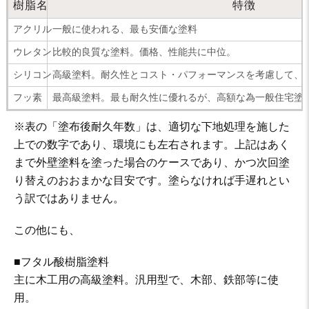
樹脂名
特徴
アクリル
一般に使われる、最も安価な塗料
ウレタン
比較的良質な塗料。価格、性能共に中位。
シリコン
高級塗料。耐久性とコスト・パフォーマンスを考慮して、最
フッ素
最高級塗料。最も耐久性に優れるが、高額な為一般住宅塗
※表の「塗布後耐久年数」は、適切な下地処理を施した
上での数字であり、環境にも左右されます。上記はあく
まで外壁塗料を塗った場合のケースであり、かつ次回塗
り替えのおおまかな目安です。塗らなければ手遅れとい
う訳ではありません。
この他にも、
■フタル酸樹脂塗料
主に木工用の高級塗料。汎用型で、木部、鉄部等に使
用。