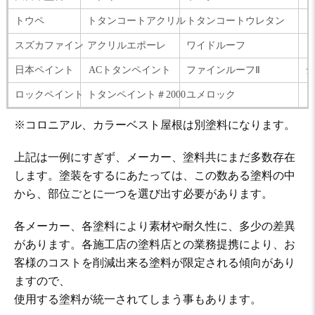
トウペ
トタンコートアクリル
トタンコートウレタン
ト
スズカファイン
アクリルエポーレ
ワイドルーフ
日本ペイント
ACトタンペイント
ファインルーフⅡ
シ
ロックペイント
トタンペイント＃2000
ユメロック
ト
※コロニアル、カラーベスト屋根は別塗料になります。
上記は一例にすぎず、メーカー、塗料共にまだ多数存在
します。塗装をするにあたっては、この数ある塗料の中
から、部位ごとに一つを選び出す必要があります。
各メーカー、各塗料により素材や耐久性に、多少の差異
があります。各施工店の塗料店との業務提携により、お
客様のコストを削減出来る塗料が限定される傾向があり
ますので、
使用する塗料が統一されてしまう事もあります。