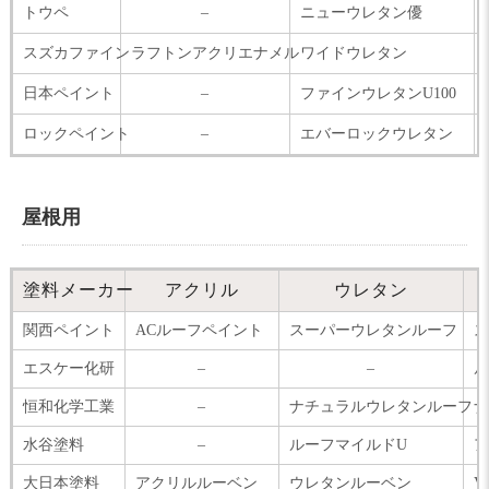
トウペ
–
ニューウレタン優
スズカファイン
ラフトンアクリエナメル
ワイドウレタン
日本ペイント
–
ファインウレタンU100
ロックペイント
–
エバーロックウレタン
屋根用
塗料メーカー
アクリル
ウレタン
関西ペイント
ACルーフペイント
スーパーウレタンルーフ
ス
エスケー化研
–
–
ル
恒和化学工業
–
ナチュラルウレタンルーフ
ナ
水谷塗料
–
ルーフマイルドU
ア
大日本塗料
アクリルルーベン
ウレタンルーベン
V