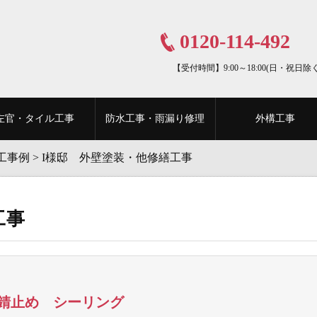
0120-114-492
【受付時間】9:00～18:00(日・祝日除く
左官・タイル工事
防水工事・雨漏り修理
外構工事
工事例
>
I様邸 外壁塗装・他修繕工事
工事
錆止め シーリング