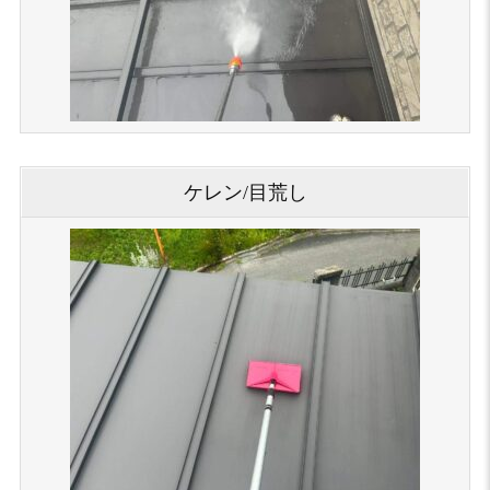
ケレン/目荒し