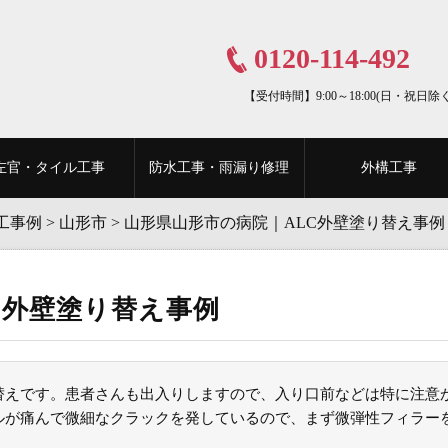
0120-114-492
【受付時間】9:00～18:00(日・祝日除く
左官・タイル工事
防水工事・雨漏り修理
外構工事
工事例
>
山形市
>
山形県山形市の病院｜ALC外壁塗り替え事例
C外壁塗り替え事例
り替えです。患者さんも出入りしますので、入り口前などは特に注意
－ルが痛んで微細なクラックを発しているので、まず微弾性フィラー