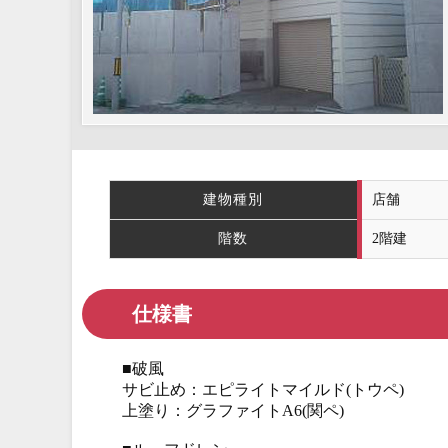
建物種別
店舗
階数
2階建
仕様書
■破風
サビ止め：エピライトマイルド(トウペ)
上塗り：グラファイトA6(関ペ)