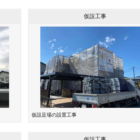
仮設⼯事
仮設⾜場の設置⼯事
仮設⼯事