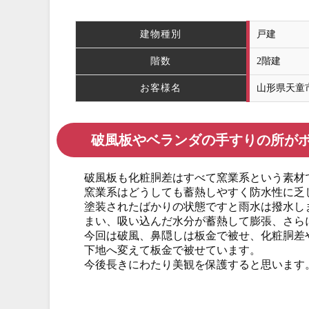
建物種別
戸建
階数
2階建
お客様名
山形県天童
破風板やベランダの手すりの所が
破風板も化粧胴差はすべて窯業系という素材
窯業系はどうしても蓄熱しやすく防水性に乏
塗装されたばかりの状態ですと雨水は撥水し
まい、吸い込んだ水分が蓄熱して膨張、さら
今回は破風、鼻隠しは板金で被せ、化粧胴差
下地へ変えて板金で被せています。
今後長きにわたり美観を保護すると思います