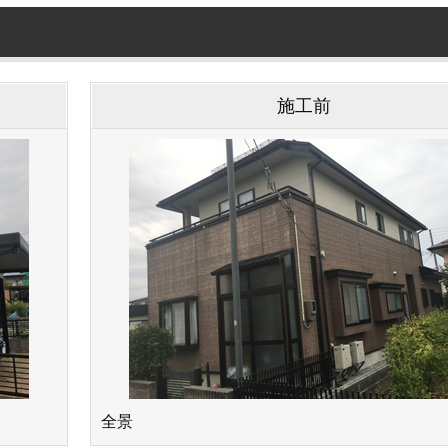
施⼯前
全景