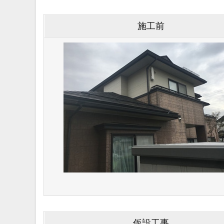
施⼯前
仮設⼯事