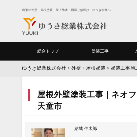
山形の外壁・屋根塗装、屋上防水・雨漏り修理は、ゆうき総業へ
総合トップ
塗装工事
ゆうき総業株式会社
>
外壁・屋根塗装
>
塗装工事施
屋根外壁塗装⼯事｜ネオフ
天童市
結城 伸太郎