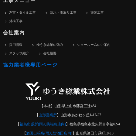
工事メニュー
左官・タイル工事
防水・雨漏り工事
塗装工事
外構工事
会社案内
採用情報
ゆうき総業の強み
ショールームのご案内
スタッフ紹介
会社概要
協力業者様専用ページ
【本社】山形県上山市藤吾三辻464
【
山形営業所
】山形市あかねヶ丘1-17-27
【
福島出張所(雨ん防福島店内)
】福島県福島市北矢野目字舘62-4
【
酒田出張所(雨ん防酒田店内)
】山形県酒田市緑町18-13