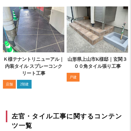
Ｋ様テナントリニューアル｜
山形県上山市K様邸｜玄関３
内装タイル スプレーコンク
００角タイル張り工事
リート工事
戸建
店舗
2階建
左官・タイル工事に関するコンテン
ツ一覧