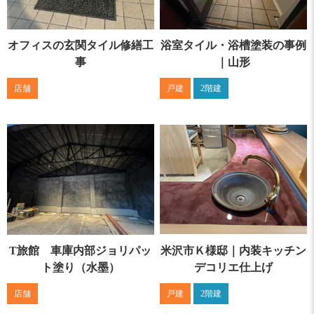
オフィスの玄関タイル修繕工
浴室タイル・浴槽塗装の事例
事
｜山形
店舗
戸建
2階建
T旅館 車庫内部ジョリパッ
米沢市Ｋ様邸｜内装キッチン
ト塗り（水墨）
デコリエ仕上げ
店舗
戸建
2階建