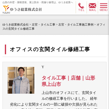
山形の外壁・屋根塗装、屋上防水・雨漏り修理は、ゆうき総業へ
ゆうき総業株式会社
>
左官・タイル工事
>
左官・タイル工事施工事例
>
オフィ
スの玄関タイル修繕工事
オフィスの玄関タイル修繕工事
Y
タイル工事｜店舗｜山形
県上山市
上山市のオフィスにて、玄関タイ
ルの修繕工事を行いました。 経年
劣化により玄関タイルの一部に破損や欠損が見られた