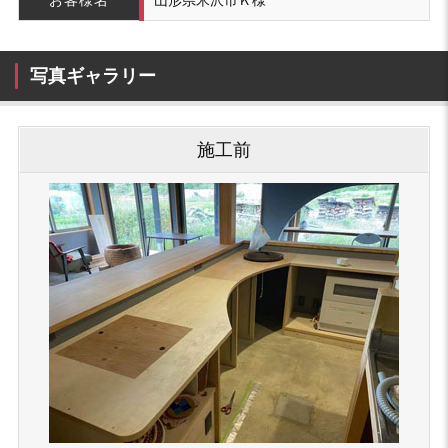
お客様名
山形県米沢市Ｋ様
写真ギャラリー
施⼯前