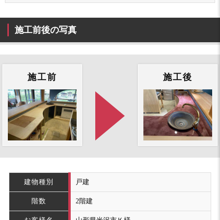
施工前後の写真
施工前
施工後
建物種別
戸建
階数
2階建