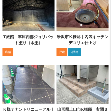
T旅館 車庫内部ジョリパッ
米沢市Ｋ様邸｜内装キッチン
ト塗り（水墨）
デコリエ仕上げ
店舗
戸建
2階建
Ｋ様テナントリニューアル｜
山形県上山市K様邸｜玄関３