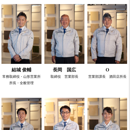
結城 俊輔
長岡 国広
O
常務取締役・山形営業所
取締役 営業部長
営業部課長 酒田店所長
所長・全般管理