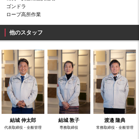
ゴンドラ
ロープ高所作業
他のスタッフ
結城 伸太郎
結城 敦子
渡邉 隆典
代表取締役・全般管理
専務取締役
常務取締役・全般管理