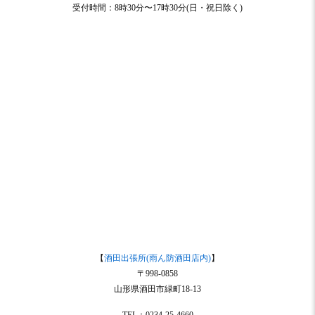
受付時間：8時30分〜17時30分(日・祝日除く)
【
酒田出張所(雨ん防酒田店内)
】
〒998-0858
山形県酒田市緑町18-13
TEL：0234-25-4660