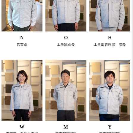
N
O
H
営業部
工事部部長
工事部管理課 課長
W
M
Y