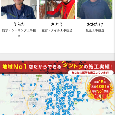
うらた
さとう
おおたけ
防⽔・シーリング⼯事担
左官・タイル工事担当
板⾦⼯事担当
当