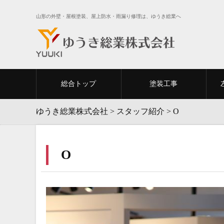
山形の外壁・屋根塗装、屋上防水・雨漏り修理は、ゆうき総業へ
総合トップ
塗装工事
ゆうき総業株式会社
>
スタッフ紹介
>
O
O