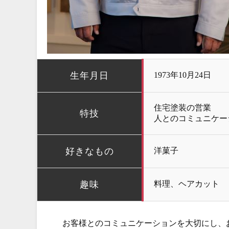
生年月日
1973年10月24日
住宅塗装の営業
特技
人とのコミュニケー
好きなもの
洋菓子
趣味
料理、ヘアカット
お客様とのコミュニケーションを大切にし、