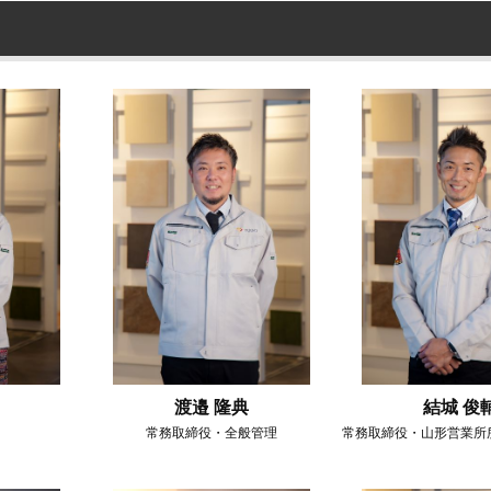
渡邉 隆典
結城 俊
常務取締役・全般管理
常務取締役・山形営業所