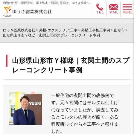
山形の外壁・屋根塗装、屋上防水・雨漏り修理は、ゆうき総業へ
ゆうき総業株式会社
>
外構(エクステリア)工事
>
外構工事施工事例
>
山形市
>
山形県山形市Ｙ様邸｜玄関土間のスプレーコンクリート事例
山形県山形市Ｙ様邸｜玄関土間のスプ
レーコンクリート事例
一般住宅の玄関土間の改修例で
す。元々玄関にはモルタル仕上げ
になっていましたが、調査してみ
るとモルタルの浮きが酷く、ある
程度斫ってから本工事へと移りま
した。