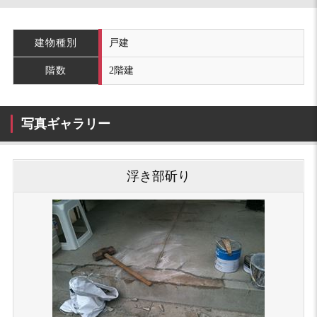
建物種別
戸建
階数
2階建
写真ギャラリー
浮き部斫り