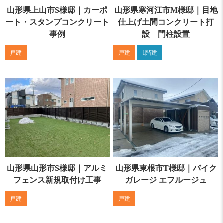
山形県上山市S様邸｜カーポ
山形県寒河江市M様邸｜目地
ート・スタンプコンクリート
仕上げ土間コンクリート打
事例
設 門柱設置
戸建
戸建
1階建
山形県山形市S様邸｜アルミ
山形県東根市T様邸｜バイク
フェンス新規取付け工事
ガレージ エフルージュ
戸建
戸建